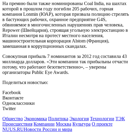
На премию были также номинированы Coal India, на шахтах
которой в прошлом году погибли 205 рабочих, горная
компания Lonmin (ЮАР), которая призвала полицию стрелять
в бастующих рабочих, охранное предприятие G4S,
обвиняемое в многочисленных нарушениях прав человека,
Repower (Швейцария), строящая угольную электростанцию в
Италии несмотря на протест местного населения,
машиностроительная корпорация Alstom (Франция),
замешанная в коррупционных скандалах.
Совокупная прибыль 7 номинантов за 2012 год составила 43
миллиарда долларов. «Эти компании так прибыльны отчасти
потому, что работают безответственно», – уверены
организаторы Public Eye Awards.
Поделиться новостью:
Facebook
Вконтакте
Одноклассники
Twitter
Общество
Экономика
Политика
Экология
Технологии
ТЭК
Происшествия
Компании
Москва
Культура
О проекте
NUUS.RU
Новости России и мира