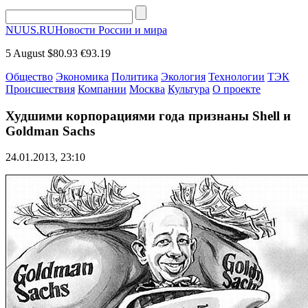
NUUS.RU
Новости России и мира
5 August
$80.93
€93.19
Общество
Экономика
Политика
Экология
Технологии
ТЭК
Происшествия
Компании
Москва
Культура
О проекте
Худшими корпорациями года признаны Shell и
Goldman Sachs
24.01.2013, 23:10