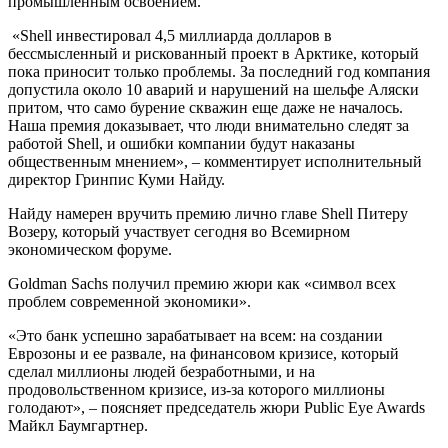
промышленным освоением.
«Shell инвестировал 4,5 миллиарда долларов в
бессмысленный и рискованный проект в Арктике, который
пока приносит только проблемы. За последний год компания
допустила около 10 аварий и нарушений на шельфе Аляски
притом, что само бурение скважин еще даже не началось.
Наша премия доказывает, что люди внимательно следят за
работой Shell, и ошибки компании будут наказаны
общественным мнением», – комментирует исполнительный
директор Гринпис Куми Найду.
Найду намерен вручить премию лично главе Shell Питеру
Возеру, который участвует сегодня во Всемирном
экономическом форуме.
Goldman Sachs получил премию жюри как «символ всех
проблем современной экономики».
«Это банк успешно зарабатывает на всем: на создании
Еврозоны и ее развале, на финансовом кризисе, который
сделал миллионы людей безработными, и на
продовольственном кризисе, из-за которого миллионы
голодают», – поясняет председатель жюри Public Eye Awards
Майкл Баумгартнер.