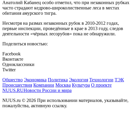
Анатолий Кабанец особо отметил, что при незаконных рубках
часто страдают кедрово-широколиственные леса в местах
обитания амурского тигра.
Несмотря на размах незаконных рубок в 2010-2012 годах,
первые инспекции, проведённые в крае в 2013 году, следов
деятельности «чёрных лесорубов» пока не обнаружили.
Поделиться новостью:
Facebook
Вконтакте
Одноклассники
Twitter
Общество
Экономика
Политика
Экология
Технологии
ТЭК
Происшествия
Компании
Москва
Культура
О проекте
NUUS.RU
Новости России и мира
NUUS.ru © 2026 При использовании материалов, указывайте,
пожалуйства, активную ссылку.