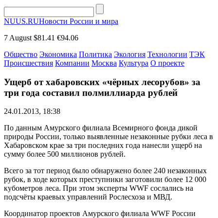
NUUS.RU
Новости России и мира
7 August
$81.41
€94.06
Общество
Экономика
Политика
Экология
Технологии
ТЭК
Происшествия
Компании
Москва
Культура
О проекте
Ущерб от хабаровских «чёрных лесорубов» за
три года составил полмиллиарда рублей
24.01.2013, 18:38
По данным Амурского филиала Всемирного фонда дикой
природы России, только выявленные незаконные рубки леса в
Хабаровском крае за три последних года нанесли ущерб на
сумму более 500 миллионов рублей.
Всего за тот период было обнаружено более 240 незаконных
рубок, в ходе которых преступники заготовили более 12 000
кубометров леса. При этом эксперты WWF сослались на
подсчёты краевых управлений Рослесхоза и МВД.
Координатор проектов Амурского филиала WWF России