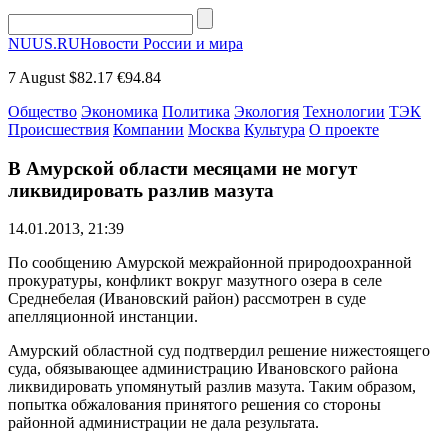
NUUS.RU
Новости России и мира
7 August
$82.17
€94.84
Общество
Экономика
Политика
Экология
Технологии
ТЭК
Происшествия
Компании
Москва
Культура
О проекте
В Амурской области месяцами не могут
ликвидировать разлив мазута
14.01.2013, 21:39
По сообщению Амурской межрайонной природоохранной
прокуратуры, конфликт вокруг мазутного озера в селе
Среднебелая (Ивановский район) рассмотрен в суде
апелляционной инстанции.
Амурский областной суд подтвердил решение нижестоящего
суда, обязывающее администрацию Ивановского района
ликвидировать упомянутый разлив мазута. Таким образом,
попытка обжалования принятого решения со стороны
районной администрации не дала результата.