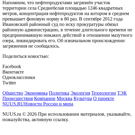
Напомним, что нефтепродуктами загрязнён участок
территории села Среднебелая площадью 1246 квадратных
метров, концентрация нефтепродуктов на котором в среднем
превышает фоновую норму в 80 раз. В сентябре 2012 года
Ивановский районный суд по иску прокуратуры обязал
районную администрацию, в течение длительного времени не
предпринимавшую никаких действий в отношении мазутного
озера, ликвидировать его. Об изначальном происхождении
загрязнения не сообщалось.
Поделиться новостью:
Facebook
Вконтакте
Одноклассники
Twitter
Общество
Экономика
Политика
Экология
Технологии
ТЭК
Происшествия
Компании
Москва
Культура
О проекте
NUUS.RU
Новости России и мира
NUUS.ru © 2026 При использовании материалов, указывайте,
пожалуйства, активную ссылку.