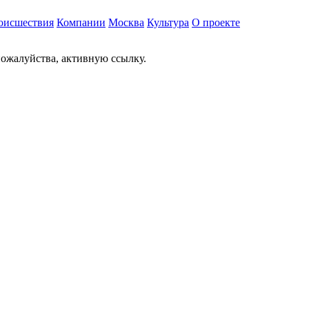
оисшествия
Компании
Москва
Культура
О проекте
ожалуйства, активную ссылку.