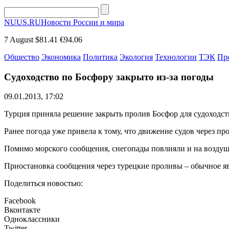
NUUS.RU
Новости России и мира
7 August
$81.41
€94.06
Общество
Экономика
Политика
Экология
Технологии
ТЭК
Пр
Судоходство по Босфору закрыто из-за погоды
09.01.2013, 17:02
Турция приняла решение закрыть пролив Босфор для судоходств
Ранее погода уже привела к тому, что движение судов через п
Помимо морского сообщения, снегопады повлияли и на воздушное
Приостановка сообщения через турецкие проливы – обычное яв
Поделиться новостью:
Facebook
Вконтакте
Одноклассники
Twitter