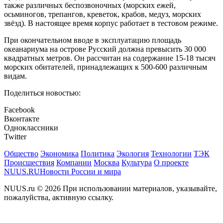
также различных беспозвоночных (морских ежей,
осьминогов, трепангов, креветок, крабов, медуз, морских
звёзд). В настоящее время корпус работает в тестовом режиме.
При окончательном вводе в эксплуатацию площадь
океанариума на острове Русский должна превысить 30 000
квадратных метров. Он рассчитан на содержание 15-18 тысяч
морских обитателей, принадлежащих к 500-600 различным
видам.
Поделиться новостью:
Facebook
Вконтакте
Одноклассники
Twitter
Общество
Экономика
Политика
Экология
Технологии
ТЭК
Происшествия
Компании
Москва
Культура
О проекте
NUUS.RU
Новости России и мира
NUUS.ru © 2026 При использовании материалов, указывайте,
пожалуйства, активную ссылку.