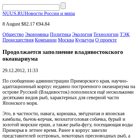
NUUS.RU
Новости России и мира
8 August
$82.17
€94.84
Общество
Экономика
Политика
Экология
Технологии
ТЭК
Происшествия
Компании
Москва
Культура
О проекте
Продолжается заполнение владивостокского
океанариума
29.12.2012, 11:33
По сообщению администрации Приморского края, научно-
адаптационный корпус недавно построенного океанариума на
острове Русский (Владивосток) пополнился ещё несколькими
десятками видов рыб, характерных для северной части
Японского моря.
Это, в частности, навага, корюшка, звёздчатая и японская
камбалы, бычок-керчак, мохнатоголовая собачка, бурый и
золотой морские ерши, а также рыба-фугу, посещающая воды
Приморья в летнее время. Ранее в корпус завезли
представителей осетровых, некоторых пресноводных рыб, а