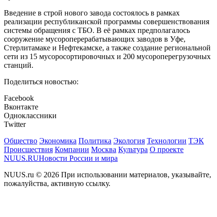
Введение в строй нового завода состоялось в рамках
реализации республиканской программы совершенствования
системы обращения с ТБО. В её рамках предполагалось
сооружение мусороперерабатывающих заводов в Уфе,
Стерлитамаке и Нефтекамске, а также создание региональной
сети из 15 мусоросортировочных и 200 мусороперегрузочных
станций.
Поделиться новостью:
Facebook
Вконтакте
Одноклассники
Twitter
Общество
Экономика
Политика
Экология
Технологии
ТЭК
Происшествия
Компании
Москва
Культура
О проекте
NUUS.RU
Новости России и мира
NUUS.ru © 2026 При использовании материалов, указывайте,
пожалуйства, активную ссылку.