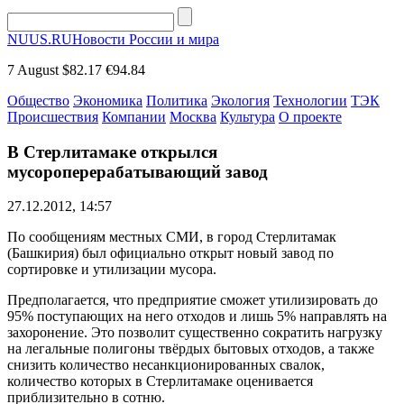
NUUS.RU
Новости России и мира
7 August
$82.17
€94.84
Общество
Экономика
Политика
Экология
Технологии
ТЭК
Происшествия
Компании
Москва
Культура
О проекте
В Стерлитамаке открылся
мусороперерабатывающий завод
27.12.2012, 14:57
По сообщениям местных СМИ, в город Стерлитамак
(Башкирия) был официально открыт новый завод по
сортировке и утилизации мусора.
Предполагается, что предприятие сможет утилизировать до
95% поступающих на него отходов и лишь 5% направлять на
захоронение. Это позволит существенно сократить нагрузку
на легальные полигоны твёрдых бытовых отходов, а также
снизить количество несанкционированных свалок,
количество которых в Стерлитамаке оценивается
приблизительно в сотню.