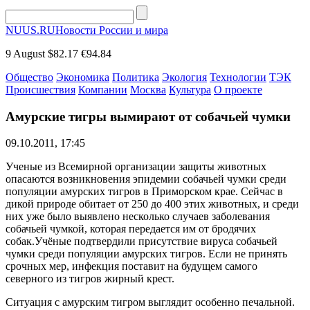
NUUS.RU
Новости России и мира
9 August
$82.17
€94.84
Общество
Экономика
Политика
Экология
Технологии
ТЭК
Происшествия
Компании
Москва
Культура
О проекте
Амурские тигры вымирают от собачьей чумки
09.10.2011, 17:45
Ученые из Всемирной организации защиты животных
опасаются возникновения эпидемии собачьей чумки среди
популяции амурских тигров в Приморском крае. Сейчас в
дикой природе обитает от 250 до 400 этих животных, и среди
них уже было выявлено несколько случаев заболевания
собачьей чумкой, которая передается им от бродячих
собак.Учёные подтвердили присутствие вируса собачьей
чумки среди популяции амурских тигров. Если не принять
срочных мер, инфекция поставит на будущем самого
северного из тигров жирный крест.
Ситуация с амурским тигром выглядит особенно печальной.