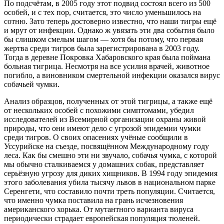
По подсчётам, в 2005 году этот подвид состоял всего из 500
особей, и с тех пор, считается, это число уменьшилось на
сотню. Зато теперь достоверно известно, что наши тигры ещё
и мрут от инфекции. Однако ж увязать эти два события было
бы слишком смелым шагом — хотя бы потому, что первая
жертва среди тигров была зарегистрирована в 2003 году.
Тогда в деревне Покровка Хабаровского края была поймана
больная тигрица. Несмотря на все усилия врачей, животное
погибло, а виновником смертельной инфекции оказался вирус
собачьей чумки.
Анализ образцов, полученных от этой тигрицы, а также ещё
от нескольких особей с похожими симптомами, убедил
исследователей из Всемирной организации охраны живой
природы, что они имеют дело с угрозой эпидемии чумки
среди тигров. О своих опасениях учёные сообщили в
Уссурийске на съезде, посвящённом Международному году
леса. Как бы смешно эти ни звучало, собачья чумка, с которой
мы обычно сталкиваемся у домашних собак, представляет
серьёзную угрозу для диких хищников. В 1994 году эпидемия
этого заболевания убила тысячу львов в национальном парке
Серенгети, что составило почти треть популяции. Считается,
что именно чумка поставила на грань исчезновения
американского хорька. От мутантного варианта вируса
периодически страдает европейская популяция тюленей.