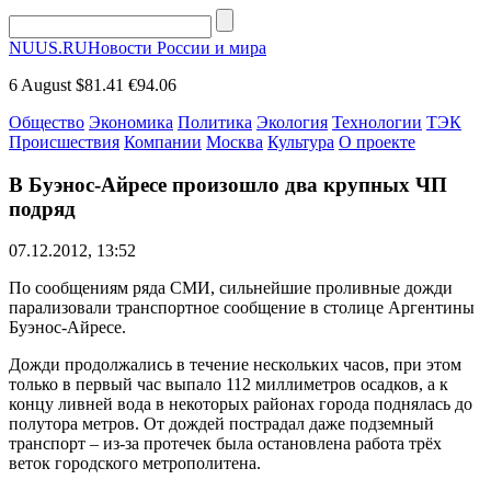
NUUS.RU
Новости России и мира
6 August
$81.41
€94.06
Общество
Экономика
Политика
Экология
Технологии
ТЭК
Происшествия
Компании
Москва
Культура
О проекте
В Буэнос-Айресе произошло два крупных ЧП
подряд
07.12.2012, 13:52
По сообщениям ряда СМИ, сильнейшие проливные дожди
парализовали транспортное сообщение в столице Аргентины
Буэнос-Айресе.
Дожди продолжались в течение нескольких часов, при этом
только в первый час выпало 112 миллиметров осадков, а к
концу ливней вода в некоторых районах города поднялась до
полутора метров. От дождей пострадал даже подземный
транспорт – из-за протечек была остановлена работа трёх
веток городского метрополитена.