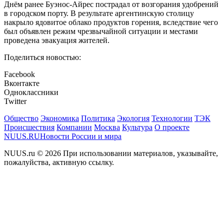
Днём ранее Буэнос-Айрес пострадал от возгорания удобрений
в городском порту. В результате аргентинскую столицу
накрыло ядовитое облако продуктов горения, вследствие чего
был объявлен режим чрезвычайной ситуации и местами
проведена эвакуация жителей.
Поделиться новостью:
Facebook
Вконтакте
Одноклассники
Twitter
Общество
Экономика
Политика
Экология
Технологии
ТЭК
Происшествия
Компании
Москва
Культура
О проекте
NUUS.RU
Новости России и мира
NUUS.ru © 2026 При использовании материалов, указывайте,
пожалуйства, активную ссылку.