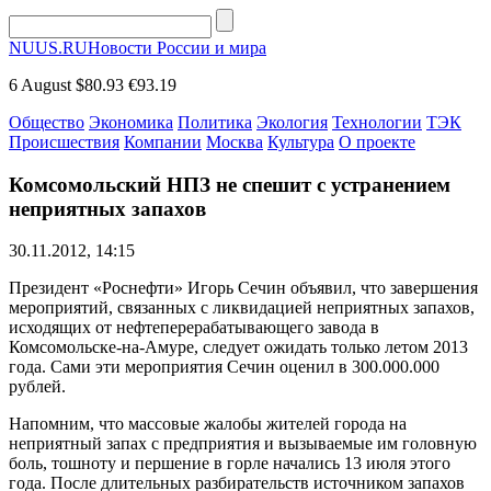
NUUS.RU
Новости России и мира
6 August
$80.93
€93.19
Общество
Экономика
Политика
Экология
Технологии
ТЭК
Происшествия
Компании
Москва
Культура
О проекте
Комсомольский НПЗ не спешит с устранением
неприятных запахов
30.11.2012, 14:15
Президент «Роснефти» Игорь Сечин объявил, что завершения
мероприятий, связанных с ликвидацией неприятных запахов,
исходящих от нефтеперерабатывающего завода в
Комсомольске-на-Амуре, следует ожидать только летом 2013
года. Сами эти мероприятия Сечин оценил в 300.000.000
рублей.
Напомним, что массовые жалобы жителей города на
неприятный запах с предприятия и вызываемые им головную
боль, тошноту и першение в горле начались 13 июля этого
года. После длительных разбирательств источником запахов