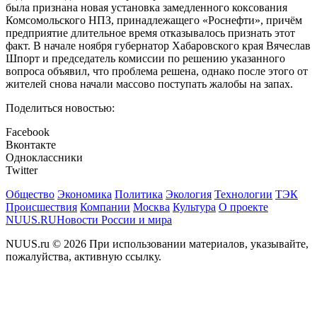
была признана новая установка замедленного коксования
Комсомольского НПЗ, принадлежащего «Роснефти», причём
предприятие длительное время отказывалось признать этот
факт. В начале ноября губернатор Хабаровского края Вячеслав
Шпорт и председатель комиссии по решению указанного
вопроса объявил, что проблема решена, однако после этого от
жителей снова начали массово поступать жалобы на запах.
Поделиться новостью:
Facebook
Вконтакте
Одноклассники
Twitter
Общество
Экономика
Политика
Экология
Технологии
ТЭК
Происшествия
Компании
Москва
Культура
О проекте
NUUS.RU
Новости России и мира
NUUS.ru © 2026 При использовании материалов, указывайте,
пожалуйства, активную ссылку.