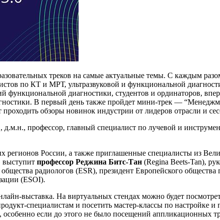
бразовательных треков на самые актуальные темы. С каждым ра
истов по КТ и МРТ, ультразвуковой и функциональной диагности
ий функциональной диагностики, студентов и ординаторов, впер
ностики. В первый день также пройдет мини-трек — “Менеджмен
ут проходить обзоры новинок индустрии от лидеров отрасли и с
д.м.н., профессор, главный специалист по лучевой и инструм
ных регионов России, а также приглашенные специалисты из Ве
с» выступит
профессор Реджина Битс-Тан
(Regina Beets-Tan), р
 общества радиологов (ESR), президент Европейского общества
зации (ESOI).
 онлайн-выставка. На виртуальных стендах можно будет посмотр
продукт-специалистам и посетить мастер-классы по настройке и
, особенно если до этого не было посещений аппликационных т