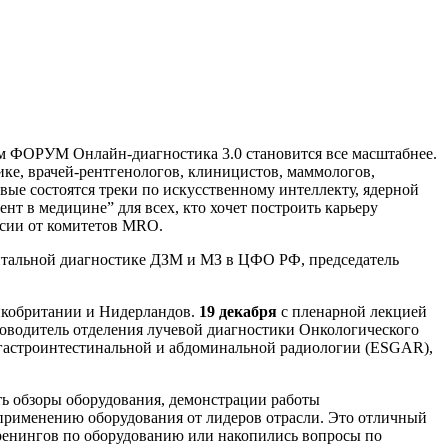
зом ФОРУМ Онлайн-диагностика 3.0 становится все масштабнее.
ке, врачей-рентгенологов, клиницистов, маммологов,
вые состоятся треки по искусственному интеллекту, ядерной
т в медицине” для всех, кто хочет построить карьеру
ессии от комитетов MRO.
ентальной диагностике ДЗМ и МЗ в ЦФО РФ, председатель
ликобритании и Нидерландов.
19 декабря
с пленарной лекцией
уководитель отделения лучевой диагностики Онкологического
 гастроинтестинальной и абдоминальной радиологии (ESGAR),
еть обзоры оборудования, демонстрации работы
 применению оборудования от лидеров отрасли. Это отличный
ренингов по оборудованию или накопились вопросы по