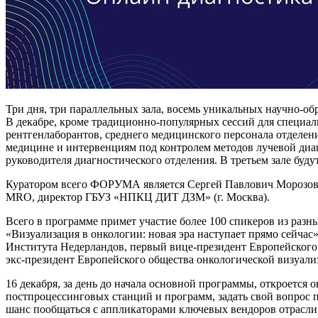
Три дня, три параллельных зала, восемь уникальных научно-о
В декабре, кроме традиционно-популярных сессий для специал
рентгенлаборантов, среднего медицинского персонала отделен
медицине и интервенциям под контролем методов лучевой диаг
руководителя диагностического отделения. В третьем зале буд
Куратором всего ФОРУМА является Сергей Павлович Морозов, 
MRO, директор ГБУЗ «НПКЦ ДИТ ДЗМ» (г. Москва).
Всего в программе примет участие более 100 спикеров из раз
«Визуализация в онкологии: новая эра наступает прямо сейча
Института Недерландов, первый вице-президент Европейского
экс-президент Европейского общества онкологической визуали
16 декабря, за день до начала основной программы, откроется
постпроцессинговых станций и программ, задать свой вопрос 
шанс пообщаться с аппликаторами ключевых вендоров отрасли