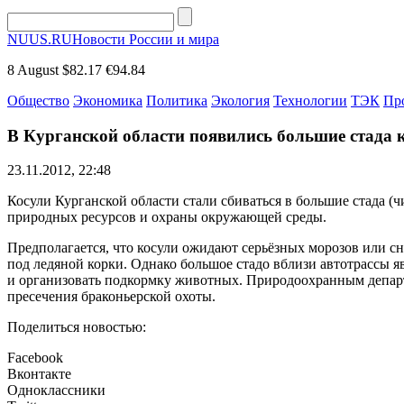
NUUS.RU
Новости России и мира
8 August
$82.17
€94.84
Общество
Экономика
Политика
Экология
Технологии
ТЭК
Пр
В Курганской области появились большие стада 
23.11.2012, 22:48
Косули Курганской области стали сбиваться в большие стада (
природных ресурсов и охраны окружающей среды.
Предполагается, что косули ожидают серьёзных морозов или сн
под ледяной корки. Однако большое стадо вблизи автотрассы я
и организовать подкормку животных. Природоохранным департ
пресечения браконьерской охоты.
Поделиться новостью:
Facebook
Вконтакте
Одноклассники