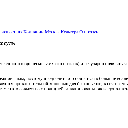
оисшествия
Компании
Москва
Культура
О проекте
косуль
численностью до нескольких сотен голов) и регулярно появляться
ежной зимы, поэтому предпочитают собираться в большие коллек
вляется привлекательной мишенью для браконьеров, в связи с ч
аментом совместно с полицией запланированы также дополните