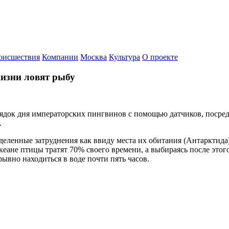
оисшествия
Компании
Москва
Культура
О проекте
изни ловят рыбу
рядок дня императорских пингвинов с помощью датчиков, посре
.
еленные затруднения как ввиду места их обитания (Антарктида),
кеане птицы тратят 70% своего времени, а выбираясь после этог
ывно находиться в воде почти пять часов.