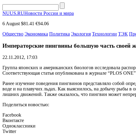
NUUS.RU
Новости России и мира
6 August
$81.41
€94.06
Общество
Экономика
Политика
Экология
Технологии
ТЭК
Пр
Императорские пингвины большую часть своей ж
22.11.2012, 17:03
Группа японских и американских биологов исследовала распо
Соответствующая статья опубликована в журнале “PLOS ONE”
Ранее изучение поведения пингвинов представляло собой опред
воде и на плавучих льдах. Как выяснилось, на добычу рыбы в о
лишних движений. Также оказалось, что пингвин может непрер
Поделиться новостью:
Facebook
Вконтакте
Одноклассники
Twitter