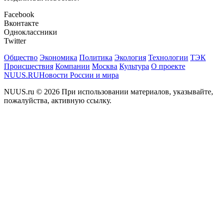
Facebook
Вконтакте
Одноклассники
Twitter
Общество
Экономика
Политика
Экология
Технологии
ТЭК
Происшествия
Компании
Москва
Культура
О проекте
NUUS.RU
Новости России и мира
NUUS.ru © 2026 При использовании материалов, указывайте,
пожалуйства, активную ссылку.