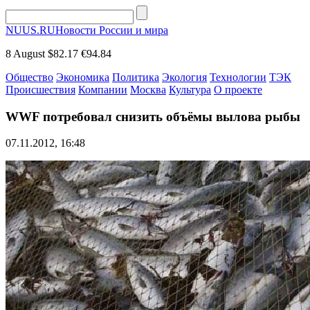
NUUS.RU
Новости России и мира
8 August
$82.17
€94.84
Общество
Экономика
Политика
Экология
Технологии
ТЭК
Происшествия
Компании
Москва
Культура
О проекте
WWF потребовал снизить объёмы вылова рыбы
07.11.2012, 16:48