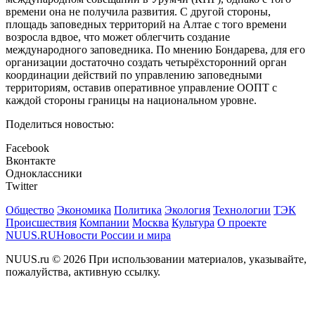
времени она не получила развития. С другой стороны,
площадь заповедных территорий на Алтае с того времени
возросла вдвое, что может облегчить создание
международного заповедника. По мнению Бондарева, для его
организации достаточно создать четырёхсторонний орган
координации действий по управлению заповедными
территориям, оставив оперативное управление ООПТ с
каждой стороны границы на национальном уровне.
Поделиться новостью:
Facebook
Вконтакте
Одноклассники
Twitter
Общество
Экономика
Политика
Экология
Технологии
ТЭК
Происшествия
Компании
Москва
Культура
О проекте
NUUS.RU
Новости России и мира
NUUS.ru © 2026 При использовании материалов, указывайте,
пожалуйства, активную ссылку.