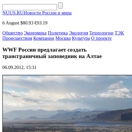
NUUS.RU
Новости России и мира
6 August
$80.93
€93.19
Общество
Экономика
Политика
Экология
Технологии
ТЭК
Происшествия
Компании
Москва
Культура
О проекте
WWF России предлагает создать
трансграничный заповедник на Алтае
06.09.2012, 15:31