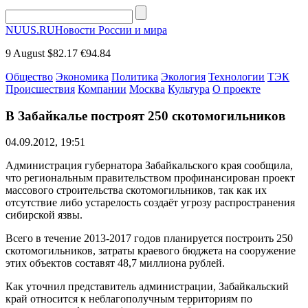
NUUS.RU
Новости России и мира
9 August
$82.17
€94.84
Общество
Экономика
Политика
Экология
Технологии
ТЭК
Происшествия
Компании
Москва
Культура
О проекте
В Забайкалье построят 250 скотомогильников
04.09.2012, 19:51
Администрация губернатора Забайкальского края сообщила,
что региональным правительством профинансирован проект
массового строительства скотомогильников, так как их
отсутствие либо устарелость создаёт угрозу распространения
сибирской язвы.
Всего в течение 2013-2017 годов планируется построить 250
скотомогильников, затраты краевого бюджета на сооружение
этих объектов составят 48,7 миллиона рублей.
Как уточнил представитель администрации, Забайкальский
край относится к неблагополучным территориям по