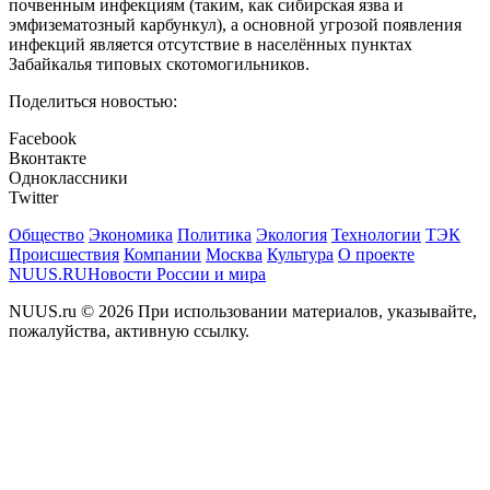
почвенным инфекциям (таким, как сибирская язва и
эмфизематозный карбункул), а основной угрозой появления
инфекций является отсутствие в населённых пунктах
Забайкалья типовых скотомогильников.
Поделиться новостью:
Facebook
Вконтакте
Одноклассники
Twitter
Общество
Экономика
Политика
Экология
Технологии
ТЭК
Происшествия
Компании
Москва
Культура
О проекте
NUUS.RU
Новости России и мира
NUUS.ru © 2026 При использовании материалов, указывайте,
пожалуйства, активную ссылку.