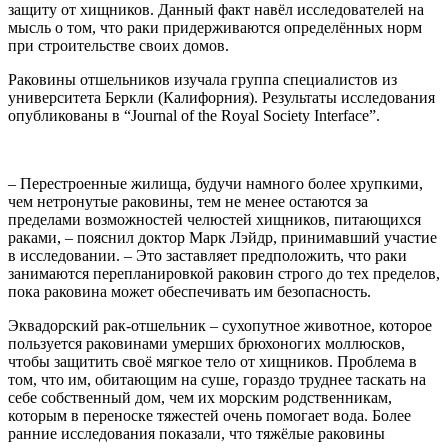
защиту от хищников. Данный факт навёл исследователей на
мысль о том, что раки придерживаются определённых норм
при строительстве своих домов.
Раковины отшельников изучала группа специалистов из
университета Беркли (Калифорния). Результаты исследования
опубликованы в “Journal of the Royal Society Interface”.
– Перестроенные жилища, будучи намного более хрупкими,
чем нетронутые раковины, тем не менее остаются за
пределами возможностей челюстей хищников, питающихся
раками, – пояснил доктор Марк Лэйдр, принимавший участие
в исследовании. – Это заставляет предположить, что раки
занимаются перепланировкой раковин строго до тех пределов,
пока раковина может обеспечивать им безопасность.
Эквадорский рак-отшельник – сухопутное животное, которое
пользуется раковинами умерших брюхоногих моллюсков,
чтобы защитить своё мягкое тело от хищников. Проблема в
том, что им, обитающим на суше, гораздо труднее таскать на
себе собственный дом, чем их морским родственникам,
которым в переноске тяжестей очень помогает вода. Более
ранние исследования показали, что тяжёлые раковины