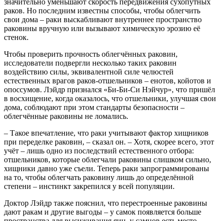
значительно уменьшают скорость передвижения сухопутных
раков. Но последним известны способы, чтобы облегчить
свои дома – раки выскабливают внутреннее пространство
раковины вручную или вызывают химическую эрозию её
стенок.
Чтобы проверить прочность облегчённых раковин,
исследователи подвергли несколько таких раковин
воздействию силы, эквивалентной силе челюстей
естественных врагов раков-отшельников – енотов, койотов и
опоссумов. Лэйдр признался «Би-Би-Си Нэйчур», что пришёл
в восхищение, когда оказалось, что отшельники, улучшая свои
дома, соблюдают при этом стандарты безопасности –
облегчённые раковины не ломались.
– Такое впечатление, что раки учитывают фактор хищников
при переделке раковин, – сказал он. – Хотя, скорее всего, этот
учёт – лишь одно из последствий естественного отбора:
отшельников, которые облегчали раковины слишком сильно,
хищники давно уже съели. Теперь раки запрограммированы
на то, чтобы облегчать раковину лишь до определённой
степени – инстинкт закрепился у всей популяции.
Доктор Лэйдр также пояснил, что перестроенные раковины
дают ракам и другие выгоды – у самок появляется больше
пространства для высиживания яиц, у самцов есть место,