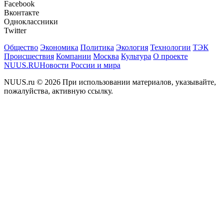
Facebook
Вконтакте
Одноклассники
Twitter
Общество
Экономика
Политика
Экология
Технологии
ТЭК
Происшествия
Компании
Москва
Культура
О проекте
NUUS.RU
Новости России и мира
NUUS.ru © 2026 При использовании материалов, указывайте,
пожалуйства, активную ссылку.