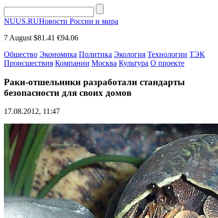
NUUS.RU
Новости России и мира
7 August
$81.41
€94.06
Общество
Экономика
Политика
Экология
Технологии
ТЭК
Происшествия
Компании
Москва
Культура
О проекте
Раки-отшельники разработали стандарты
безопасности для своих домов
17.08.2012, 11:47