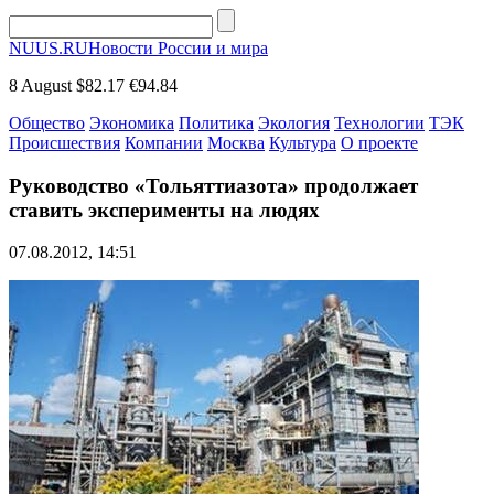
NUUS.RU
Новости России и мира
8 August
$82.17
€94.84
Общество
Экономика
Политика
Экология
Технологии
ТЭК
Происшествия
Компании
Москва
Культура
О проекте
Руководство «Тольяттиазота» продолжает
ставить эксперименты на людях
07.08.2012, 14:51