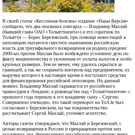
В своей статье «Кессонная болезнь» издание «Наша Версия»
сообщило, что два опальных олигарха — Владимир Махлай
(бывший глава ОАО «Тольяттиазота») и его соратник по
Тольятти — Борис Березовский, при помощи инвестиций в
оппозицию пытаются сместить нынешнюю российскую
власть для триумфального возвращения на родину.середине
2000-ых против Махлая было возбуждено уголовное дело по
факту мошенничества и уклонения от уплаты налогов в особо
крупных размерах. Тем не менее, ему удалось скрыться за
границей, а так же сохранить контроль над предприятием, из
выручки которого в настоящее время и поступают средства
для финансирования российской оппозиции. На данный
момент, Владимир Махлай скрывается от российского
правосудия в Лондоне, а руководство над «Тольяттиазотом» с
прошлого года перешло к его младшему сыну – Сергею.
Совершенно очевидно, что такой переворот на ТоАЗе был
согласован с Березовским, на чье покровительство
рассчитывает Сергей Махлай, уточняет агентство.
Авторы газеты утверждают, что Махлай и Березовский, с
целью возвращения в Россию и прекращения против них
уголовных дел, финансируют российскую оппозицию через