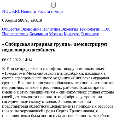
NUUS.RU
Новости России и мира
6 August
$80.93
€93.19
Общество
Экономика
Политика
Экология
Технологии
ТЭК
Происшествия
Компании
Москва
Культура
О проекте
«Сибирская аграрная группа» демонстрирует
недоговороспособность
06.07.2012, 14:14
В Томске продолжается конфликт вокруг свинокомплкеса
«Томский» и Межениновской птицефабрики, входящих в
состав агропромышленного холдинга «Сибирская аграрная
группа».В конце июня уже сообщалось, что поиск источников
неприятных запахов в различных районах Томска привёл
именно к этим предприятиям – свинокомплекс сливал отходы
своей деятельности на поля, птицефабрика устроила на
соседнем поле свалку отходов. 3 июля, по словам
представителя областного Департамента природных ресурсов
и охраны окружающей среды Сергея Трапезникова, с
предприятиями была достигнута договорённость, что сброс