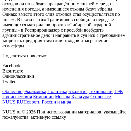
отходов на поля будет прекращён по меньшей мере до
изменения погоды, а имеющиеся отходы будут убраны.
Однако вместо этого слив отходов стал осуществляться по
ночам. В связи с этим Трапезников сообщил о передаче
имеющихся материалов против «Сибирской аграрной
группы» в Росприроднадзор с просьбой возбудить
административное дело и направить в суд иск с требованием
запретить предприятиям слив отходов и загрязнение
атмосферы.
Поделиться новостью:
Facebook
Вконтакте
Одноклассники
Twitter
Общество
Экономика
Политика
Экология
Технологии
ТЭК
Происшествия
Компании
Москва
Культура
О проекте
NUUS.RU
Новости России и мира
NUUS.ru © 2026 При использовании материалов, указывайте,
пожалуйства, активную ссылку.