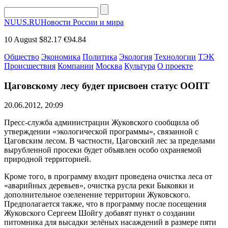
NUUS.RU
Новости России и мира
10 August
$82.17
€94.84
Общество
Экономика
Политика
Экология
Технологии
ТЭК
Происшествия
Компании
Москва
Культура
О проекте
Цаговскому лесу будет присвоен статус ООПТ
20.06.2012, 20:09
Пресс-служба администрации Жуковского сообщила об
утверждении «экологической программы», связанной с
Цаговским лесом. В частности, Цаговский лес за пределами
вырубленной просеки будет объявлен особо охраняемой
природной территорией.
Кроме того, в программу входит проведена очистка леса от
«аварийных деревьев», очистка русла реки Быковки и
дополнительное озеленение территории Жуковского.
Предполагается также, что в программу после посещения
Жуковского Сергеем Шойгу добавят пункт о создании
питомника для высадки зелёных насаждений в размере пяти