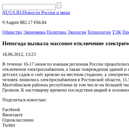
NUUS.RU
Новости России и мира
9 August
$82.17
€94.84
Общество
Экономика
Политика
Экология
Технологии
ТЭК
Пр
Непогода вызвала массовое отключение электриче
18.06.2012, 13:23
В течение 16-17 июня по южным регионам России прокатились 
отключения электроснабжения, а также повреждения зданий и с
детских садов и снёс кровлю на местном стадионе, а электрич
человек лишились электроснабжения в Ростовской области, 11.
Малгобекском районах республики (в том числе на большей част
Грозном. К настоящему времени последствия аварий в основно
Поделиться новостью:
Facebook
Вконтакте
Одноклассники
Twitter