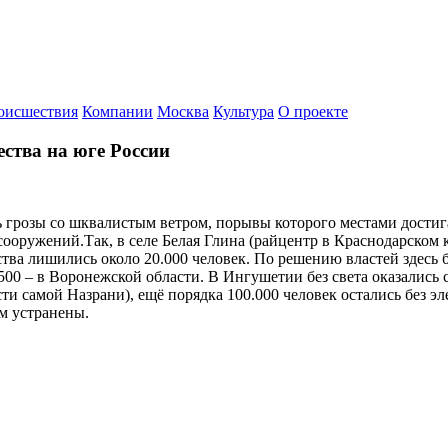
оисшествия
Компании
Москва
Культура
О проекте
ства на юге России
грозы со шквалистым ветром, порывы которого местами достигал
ооружений.Так, в селе Белая Глина (райцентр в Краснодарском к
ества лишились около 20.000 человек. По решению властей здесь
500 – в Воронежской области. В Ингушетии без света оказались
и самой Назрани), ещё порядка 100.000 человек остались без эл
м устранены.