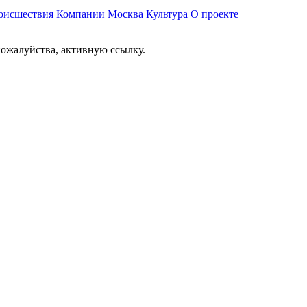
оисшествия
Компании
Москва
Культура
О проекте
ожалуйства, активную ссылку.