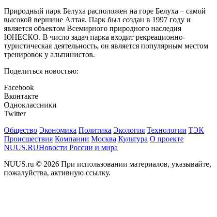
Природный парк Белуха расположен на горе Белуха – самой
высокой вершине Алтая. Парк был создан в 1997 году и
является объектом Всемирного природного наследия
ЮНЕСКО. В число задач парка входит рекреационно-
туристическая деятельность, он является популярным местом
тренировок у альпинистов.
Поделиться новостью:
Facebook
Вконтакте
Одноклассники
Twitter
Общество
Экономика
Политика
Экология
Технологии
ТЭК
Происшествия
Компании
Москва
Культура
О проекте
NUUS.RU
Новости России и мира
NUUS.ru © 2026 При использовании материалов, указывайте,
пожалуйства, активную ссылку.