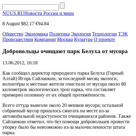
NUUS.RU
Новости России и мира
8 August
$82.17
€94.84
Общество
Экономика
Политика
Экология
Технологии
ТЭК
Происшествия
Компании
Москва
Культура
О проекте
Добровольцы очищают парк Белуха от мусора
13.06.2012, 16:18
Как сообщил директор природного парка Белуха (Горный
Алтай) Игорь Сайланкин, за последний месяц экологи,
волонтёры и местные жители очистили от мусора около 80
километров экологических троп парка, что составляет
примерно половину от их общей протяжённости.
Всего оттуда вывезли около 20 мешков мусора; остальной
собранный мусор пришлось сжигать на месте из-за
автомобильной недоступности очищавшихся районов. Также
Сайланкин отметил, что без помощи добровольцев провести
уборку было бы невозможно из-за малочисленности штата
парка.