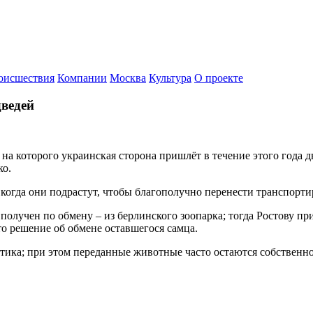
оисшествия
Компании
Москва
Культура
О проекте
дведей
 на которого украинская сторона пришлёт в течение этого года д
ко.
 когда они подрастут, чтобы благополучно перенести транспорти
олучен по обмену – из берлинского зоопарка; тогда Ростову при
о решение об обмене оставшегося самца.
ика; при этом переданные животные часто остаются собственно