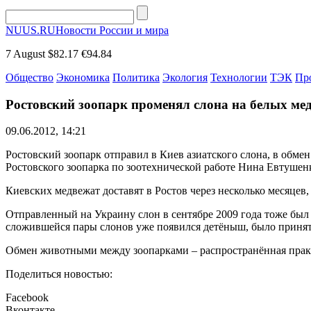
NUUS.RU
Новости России и мира
7 August
$82.17
€94.84
Общество
Экономика
Политика
Экология
Технологии
ТЭК
Пр
Ростовский зоопарк променял слона на белых ме
09.06.2012, 14:21
Ростовский зоопарк отправил в Киев азиатского слона, в обмен
Ростовского зоопарка по зоотехнической работе Нина Евтушен
Киевских медвежат доставят в Ростов через несколько месяцев,
Отправленный на Украину слон в сентябре 2009 года тоже был п
сложившейся пары слонов уже появился детёныш, было принят
Обмен животными между зоопарками – распространённая практ
Поделиться новостью:
Facebook
Вконтакте